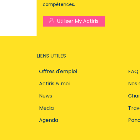
compétences.
Utiliser My Actiris
LIENS UTILES
Offres d'emploi
FAQ
Actiris & moi
Nos 
News
Char
Media
Trava
Agenda
Pano