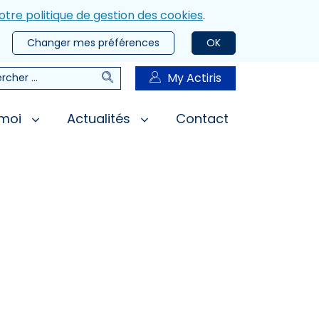
otre politique de gestion des cookies
.
Changer mes préférences
OK
Rechercher
My Actiris
rcher
 moi
Actualités
Contact