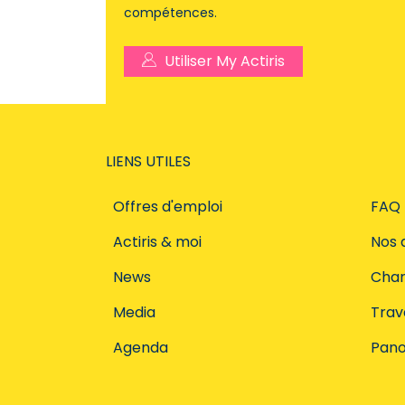
compétences.
Utiliser My Actiris
LIENS UTILES
Offres d'emploi
FAQ
Actiris & moi
Nos 
News
Char
Media
Trava
Agenda
Pano