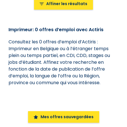
Affiner les résultats
Affiner les résultats
Imprimeur: 0 offres d’emploi avec Actiris
Mot-clé dans le titre de l'offre
Consultez les 0 offres d’emploi d’Actiris :
Imprimeur en Belgique ou à l’étranger temps
Types d'offres
plein ou temps partiel, en CDI, CDD, stages ou
Types d'offres
jobs d’étudiant. Affinez votre recherche en
fonction de la date de publication de l’offre
Régions, province, commune, ...
d’emploi, la langue de l’offre ou la Région,
province ou commune qui vous intéresse.
Régions, province, commune, ...
Lieu
Tout
Mes offres sauvegardées
Date