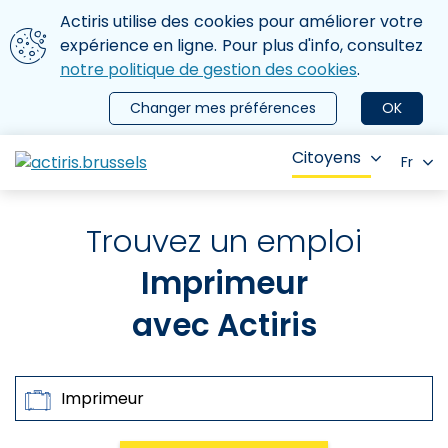
Aller au contenu principal
Nous utilisons des cookies
Actiris utilise des cookies pour améliorer votre
ermer le menu
expérience en ligne. Pour plus d'info, consultez
notre politique de gestion des cookies
.
Changer mes préférences
OK
Citoyens
Fr
Trouvez un emploi
Imprimeur
avec Actiris
Rechercher par
Métiers, Mots-clés, Références