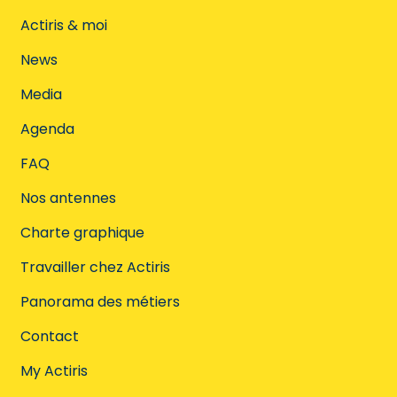
Offres Actiris
Actiris & moi
Offres VDAB / FOREM
News
Media
Autres offres
Agenda
Rechercher
FAQ
Nos antennes
Charte graphique
Vous voulez trouver des offres
Travailler chez Actiris
correspondant à votre profil ?
Panorama des métiers
My Actiris permet d'effectuer une recherche sur
base de vos compétences.
Contact
My Actiris
Utiliser My Actiris