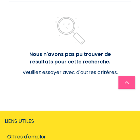
Date
Régime horaire
Régime horaire
Famille de métiers
Nous n'avons pas pu trouver de
Imprimerie
résultats pour cette recherche.
Veuillez essayer avec d'autres critères.
Langue de publication
Langue de publication
LIENS UTILES
Afficher uniquement
Offres d'emploi