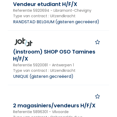
Vendeur etudiant H/F/X
Referentie
5920694
-
Libramont-Chevigny
Type van contract
:
Uitzendkracht
RANDSTAD BELGIUM
(
gisteren gecreëerd
)
(instroom) SHOP OSO Tamines
H/F/X
Referentie
5920081
-
Antwerpen 1
Type van contract
:
Uitzendkracht
UNIQUE
(
gisteren gecreëerd
)
2 magasiniers/vendeurs H/F/X
Referentie
5896301
-
Vilvoorde