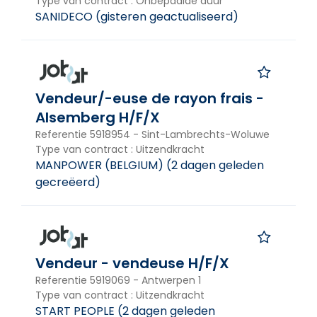
Type van contract
:
Onbepaalde duur
SANIDECO
(
gisteren geactualiseerd
)
Vendeur/-euse de rayon frais -
Alsemberg H/F/X
Referentie
5918954
-
Sint-Lambrechts-Woluwe
Type van contract
:
Uitzendkracht
MANPOWER (BELGIUM)
(
2 dagen geleden
gecreëerd
)
Vendeur - vendeuse H/F/X
Referentie
5919069
-
Antwerpen 1
Type van contract
:
Uitzendkracht
START PEOPLE
(
2 dagen geleden