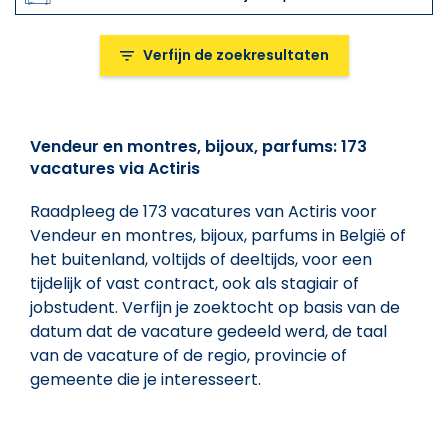
Verfijn de zoekresultaten
Verfijn de zoekresultaten
Vendeur en montres, bijoux, parfums: 173
vacatures via Actiris
Het trefwoord in functietitel
Raadpleeg de 173 vacatures van Actiris voor
Type werkaanbiedingen
Vendeur en montres, bijoux, parfums in België of
Type werkaanbiedingen
het buitenland, voltijds of deeltijds, voor een
tijdelijk of vast contract, ook als stagiair of
Regio's, provincie, gemeente, ...
jobstudent. Verfijn je zoektocht op basis van de
datum dat de vacature gedeeld werd, de taal
Regio's, provincie, gemeente, ...
van de vacature of de regio, provincie of
gemeente die je interesseert.
Locatie
Alle