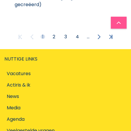
gecreëerd
)
1
2
3
4
...
NUTTIGE LINKS
Vacatures
Actiris & ik
News
Media
Agenda
Veelgestelde vragen