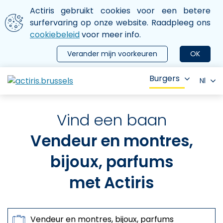
Aller au contenu principal
We gebruiken cookies
Actiris gebruikt cookies voor een betere
ermer le menu
surfervaring op onze website. Raadpleeg ons
cookiebeleid
voor meer info.
Verander mijn voorkeuren
OK
Burgers
Nl
Vind een baan
Vendeur en montres,
bijoux, parfums
met Actiris
Zoeken op
Beroepen, sleutelwoorden, referenties