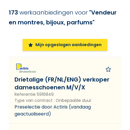
Datum
173
werkaanbiedingen
voor
"
Vendeur
Datum
en montres, bijoux, parfums
"
Arbeidsregime
Arbeidsregime
Mijn opgeslagen aanbiedingen
Beroepengroep
Verkoop
Drietalige (FR/NL/ENG) verkoper
damesschoenen M/V/X
Referentie
5916849
Type van contract
:
Onbepaalde duur
Publicatietaal
Preselectie door Actiris
(
vandaag
geactualiseerd
)
Publicatietaal