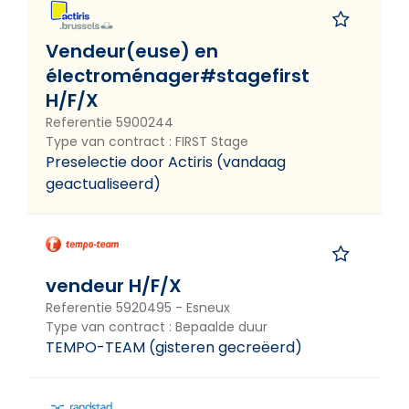
Vacatures via Actiris
Vendeur(euse) en
Vacatures via VDAB/Forem
électroménager#stagefirst
H/F/X
Andere vacatures
Referentie
5900244
Type van contract
:
FIRST Stage
Preselectie door Actiris
(
vandaag
Zoeken
geactualiseerd
)
Wil je vacatures vinden die
overeenkomen met je profiel?
vendeur H/F/X
Referentie
5920495
-
Esneux
Met My Actiris kan je zoeken op basis van je
Type van contract
:
Bepaalde duur
vaardigheden.
TEMPO-TEAM
(
gisteren gecreëerd
)
My Actiris gebruiken