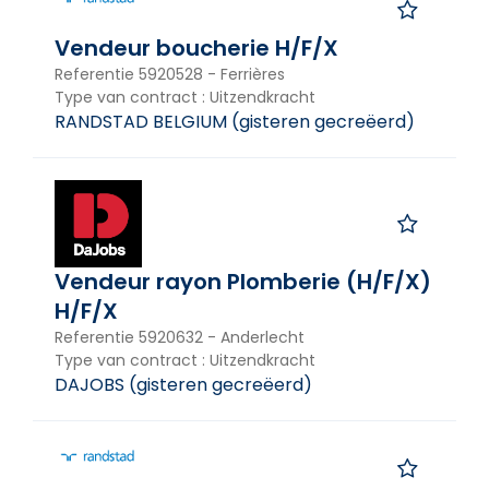
Vendeur boucherie H/F/X
Referentie
5920528
-
Ferrières
Type van contract
:
Uitzendkracht
RANDSTAD BELGIUM
(
gisteren gecreëerd
)
Vendeur rayon Plomberie (H/F/X)
H/F/X
Referentie
5920632
-
Anderlecht
Type van contract
:
Uitzendkracht
DAJOBS
(
gisteren gecreëerd
)