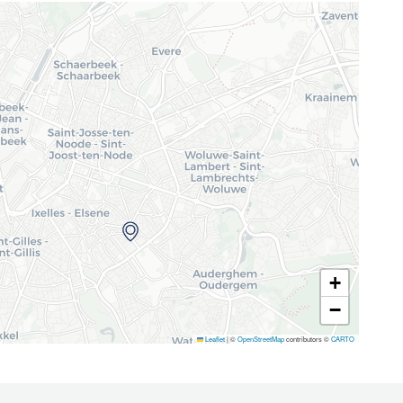
+
−
Leaflet
|
©
OpenStreetMap
contributors ©
CARTO