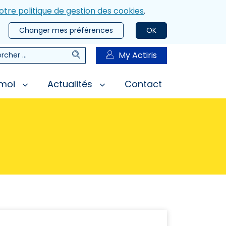
otre politique de gestion des cookies
.
Changer mes préférences
OK
Rechercher
My Actiris
rcher
 moi
Actualités
Contact