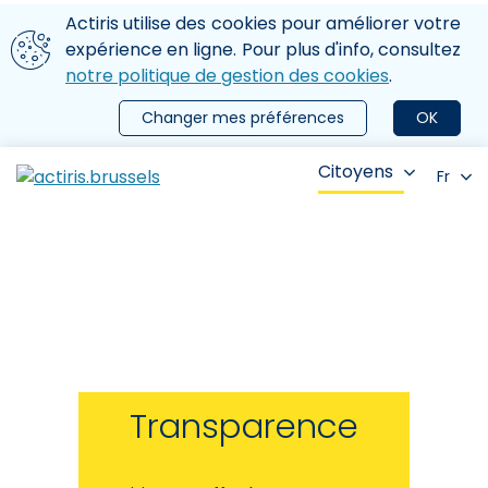
Aller au contenu principal
Nous utilisons des cookies
Actiris utilise des cookies pour améliorer votre
ermer le menu
expérience en ligne. Pour plus d'info, consultez
notre politique de gestion des cookies
.
Changer mes préférences
OK
Citoyens
Fr
Transparence