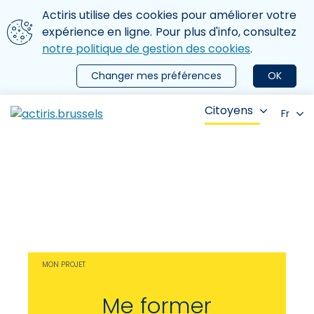
Aller au contenu principal
Nous utilisons des cookies
Actiris utilise des cookies pour améliorer votre
ermer le menu
expérience en ligne. Pour plus d'info, consultez
notre politique de gestion des cookies
.
Changer mes préférences
OK
Citoyens
Fr
MON PROJET
Me former