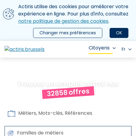
Aller au contenu principal
Nous utilisons des cookies
Actiris utilise des cookies pour améliorer votre
ermer le menu
expérience en ligne. Pour plus d'info, consultez
notre politique de gestion des cookies
.
Changer mes préférences
OK
Citoyens
Fr
Trouvez un emploi parmi nos
offres
32858
Rechercher par
Métiers, Mots-clés, Références
Familles de métiers