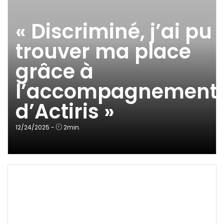
« Discriminé, j’ai pu
trouver ma place
grâce à
l’accompagnement
d’Actiris »
12/24/2025
-
2
min.