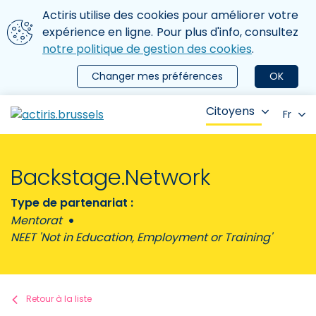
Aller au contenu principal
Nous utilisons des cookies
Actiris utilise des cookies pour améliorer votre
ermer le menu
expérience en ligne. Pour plus d'info, consultez
notre politique de gestion des cookies
.
Changer mes préférences
OK
Citoyens
Fr
Backstage.Network
Type de partenariat :
Mentorat
NEET 'Not in Education, Employment or Training'
Retour à la liste