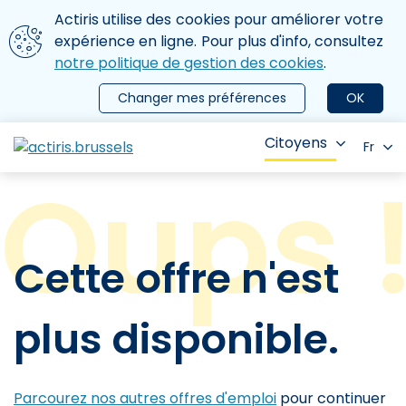
Aller au contenu principal
Nous utilisons des cookies
Actiris utilise des cookies pour améliorer votre
ermer le menu
expérience en ligne. Pour plus d'info, consultez
notre politique de gestion des cookies
.
Changer mes préférences
OK
Citoyens
Fr
Cette offre n'est
plus disponible.
Parcourez nos autres offres d'emploi
pour continuer