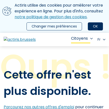
Aller au contenu principal
Nous utilisons des cookies
Actiris utilise des cookies pour améliorer votre
ermer le menu
expérience en ligne. Pour plus d'info, consultez
notre politique de gestion des cookies
.
Changer mes préférences
OK
Citoyens
Fr
Cette offre n'est
plus disponible.
Parcourez nos autres offres d'emploi
pour continuer