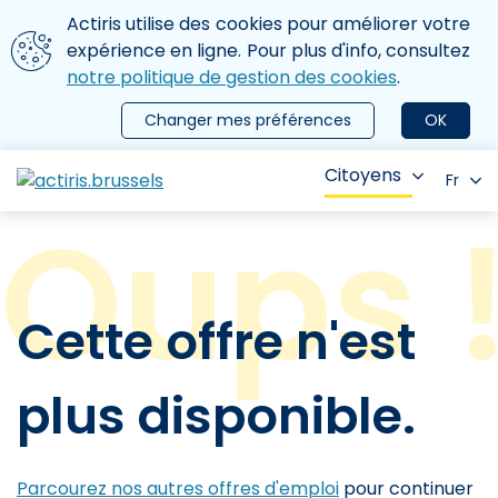
Aller au contenu principal
Nous utilisons des cookies
Actiris utilise des cookies pour améliorer votre
ermer le menu
expérience en ligne. Pour plus d'info, consultez
notre politique de gestion des cookies
.
Changer mes préférences
OK
Citoyens
Fr
Cette offre n'est
plus disponible.
Parcourez nos autres offres d'emploi
pour continuer