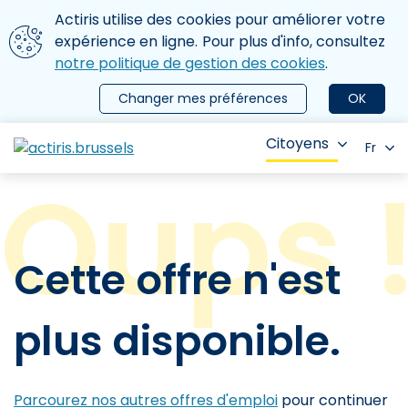
Aller au contenu principal
Nous utilisons des cookies
Actiris utilise des cookies pour améliorer votre
ermer le menu
expérience en ligne. Pour plus d'info, consultez
notre politique de gestion des cookies
.
Changer mes préférences
OK
Citoyens
Fr
Cette offre n'est
plus disponible.
Parcourez nos autres offres d'emploi
pour continuer