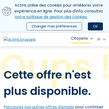
Aller au contenu principal
Nous utilisons des cookies
Actiris utilise des cookies pour améliorer votre
ermer le menu
expérience en ligne. Pour plus d'info, consultez
notre politique de gestion des cookies
.
Changer mes préférences
OK
Citoyens
Fr
Cette offre n'est
plus disponible.
Parcourez nos autres offres d'emploi
pour continuer