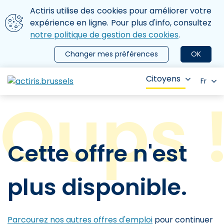
Aller au contenu principal
Nous utilisons des cookies
Actiris utilise des cookies pour améliorer votre
ermer le menu
expérience en ligne. Pour plus d'info, consultez
notre politique de gestion des cookies
.
Changer mes préférences
OK
Citoyens
Fr
Cette offre n'est
plus disponible.
Parcourez nos autres offres d'emploi
pour continuer