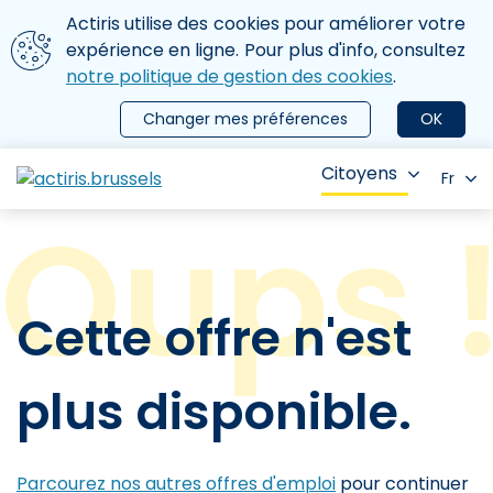
Aller au contenu principal
Nous utilisons des cookies
Actiris utilise des cookies pour améliorer votre
ermer le menu
expérience en ligne. Pour plus d'info, consultez
notre politique de gestion des cookies
.
Changer mes préférences
OK
Citoyens
Fr
Cette offre n'est
plus disponible.
Parcourez nos autres offres d'emploi
pour continuer