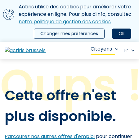
Aller au contenu principal
Nous utilisons des cookies
Actiris utilise des cookies pour améliorer votre
ermer le menu
expérience en ligne. Pour plus d'info, consultez
notre politique de gestion des cookies
.
Changer mes préférences
OK
Citoyens
Fr
Cette offre n'est
plus disponible.
Parcourez nos autres offres d'emploi
pour continuer