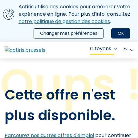
Aller au contenu principal
Nous utilisons des cookies
Actiris utilise des cookies pour améliorer votre
ermer le menu
expérience en ligne. Pour plus d'info, consultez
notre politique de gestion des cookies
.
Changer mes préférences
OK
Citoyens
Fr
Cette offre n'est
plus disponible.
Parcourez nos autres offres d'emploi
pour continuer