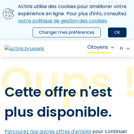
Aller au contenu principal
Nous utilisons des cookies
Actiris utilise des cookies pour améliorer votre
ermer le menu
expérience en ligne. Pour plus d'info, consultez
notre politique de gestion des cookies
.
Changer mes préférences
OK
Citoyens
Fr
Cette offre n'est
plus disponible.
Parcourez nos autres offres d'emploi
pour continuer