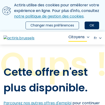
Aller au contenu principal
Nous utilisons des cookies
Actiris utilise des cookies pour améliorer votre
ermer le menu
expérience en ligne. Pour plus d'info, consultez
notre politique de gestion des cookies
.
Changer mes préférences
OK
Citoyens
Fr
Cette offre n'est
plus disponible.
Parcourez nos autres offres d'emploi
pour continuer