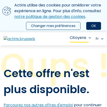
Aller au contenu principal
Nous utilisons des cookies
Actiris utilise des cookies pour améliorer votre
ermer le menu
expérience en ligne. Pour plus d'info, consultez
notre politique de gestion des cookies
.
Changer mes préférences
OK
Citoyens
Fr
Cette offre n'est
plus disponible.
Parcourez nos autres offres d'emploi
pour continuer