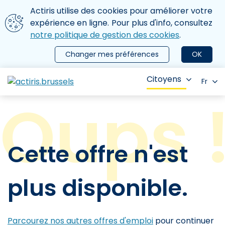
Aller au contenu principal
Nous utilisons des cookies
Actiris utilise des cookies pour améliorer votre
ermer le menu
expérience en ligne. Pour plus d'info, consultez
notre politique de gestion des cookies
.
Changer mes préférences
OK
Citoyens
Fr
Cette offre n'est
plus disponible.
Parcourez nos autres offres d'emploi
pour continuer