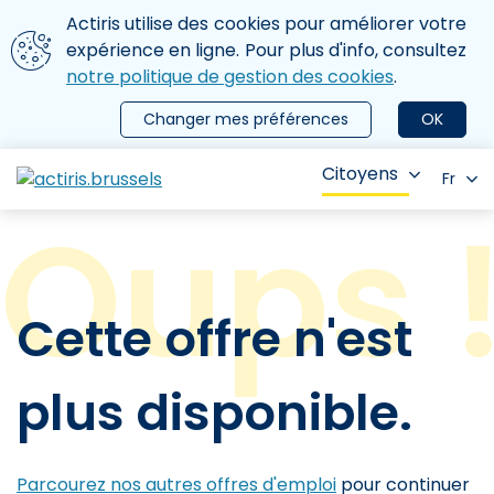
Aller au contenu principal
Nous utilisons des cookies
Actiris utilise des cookies pour améliorer votre
ermer le menu
expérience en ligne. Pour plus d'info, consultez
notre politique de gestion des cookies
.
Changer mes préférences
OK
Citoyens
Fr
Cette offre n'est
plus disponible.
Parcourez nos autres offres d'emploi
pour continuer