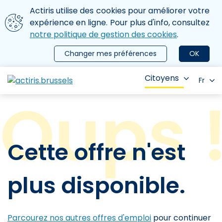
Aller au contenu principal
Nous utilisons des cookies
Actiris utilise des cookies pour améliorer votre
ermer le menu
expérience en ligne. Pour plus d'info, consultez
notre politique de gestion des cookies
.
Changer mes préférences
OK
Citoyens
Fr
Cette offre n'est
plus disponible.
Parcourez nos autres offres d'emploi
pour continuer