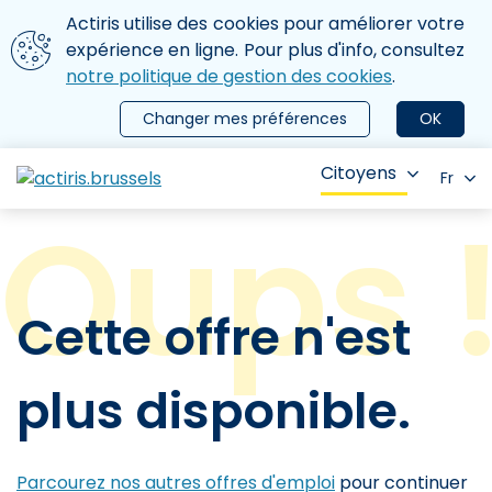
Aller au contenu principal
Nous utilisons des cookies
Actiris utilise des cookies pour améliorer votre
ermer le menu
expérience en ligne. Pour plus d'info, consultez
notre politique de gestion des cookies
.
Changer mes préférences
OK
Citoyens
Fr
Cette offre n'est
plus disponible.
Parcourez nos autres offres d'emploi
pour continuer