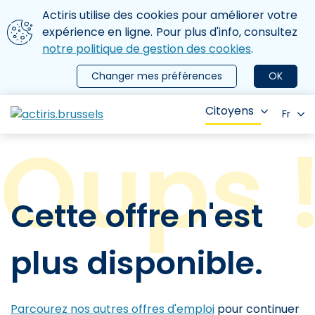
Aller au contenu principal
Nous utilisons des cookies
Actiris utilise des cookies pour améliorer votre
ermer le menu
expérience en ligne. Pour plus d'info, consultez
notre politique de gestion des cookies
.
Changer mes préférences
OK
Citoyens
Fr
Cette offre n'est
plus disponible.
Parcourez nos autres offres d'emploi
pour continuer