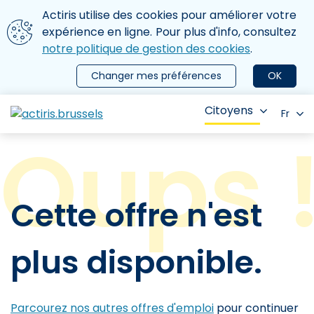
Aller au contenu principal
Nous utilisons des cookies
Actiris utilise des cookies pour améliorer votre
ermer le menu
expérience en ligne. Pour plus d'info, consultez
notre politique de gestion des cookies
.
Changer mes préférences
OK
Citoyens
Fr
Cette offre n'est
plus disponible.
Parcourez nos autres offres d'emploi
pour continuer