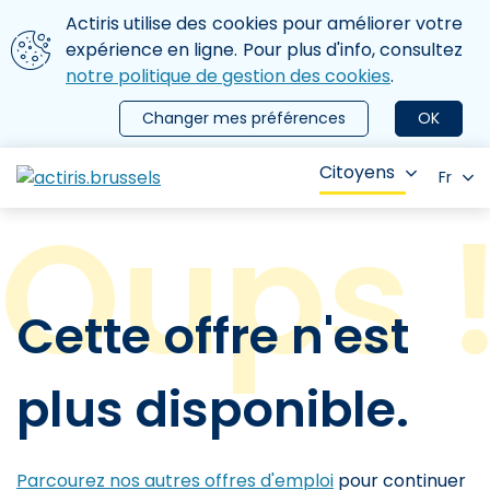
Aller au contenu principal
Nous utilisons des cookies
Actiris utilise des cookies pour améliorer votre
ermer le menu
expérience en ligne. Pour plus d'info, consultez
notre politique de gestion des cookies
.
Changer mes préférences
OK
Citoyens
Fr
Cette offre n'est
plus disponible.
Parcourez nos autres offres d'emploi
pour continuer