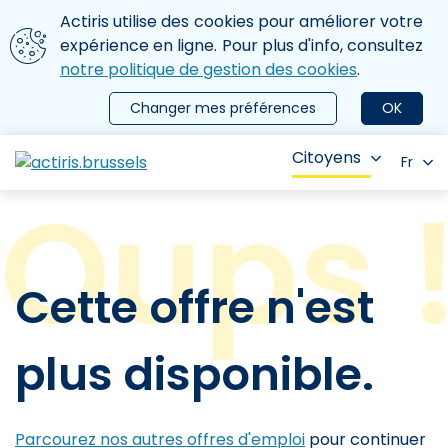
Aller au contenu principal
Nous utilisons des cookies
Actiris utilise des cookies pour améliorer votre
ermer le menu
expérience en ligne. Pour plus d'info, consultez
notre politique de gestion des cookies
.
Changer mes préférences
OK
Citoyens
Fr
Cette offre n'est
plus disponible.
Parcourez nos autres offres d'emploi
pour continuer