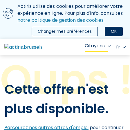
Aller au contenu principal
Nous utilisons des cookies
Actiris utilise des cookies pour améliorer votre
ermer le menu
expérience en ligne. Pour plus d'info, consultez
notre politique de gestion des cookies
.
Changer mes préférences
OK
Citoyens
Fr
Cette offre n'est
plus disponible.
Parcourez nos autres offres d'emploi
pour continuer