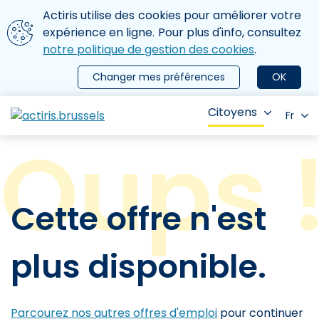
Aller au contenu principal
Nous utilisons des cookies
Actiris utilise des cookies pour améliorer votre
ermer le menu
expérience en ligne. Pour plus d'info, consultez
notre politique de gestion des cookies
.
Changer mes préférences
OK
Citoyens
Fr
Cette offre n'est
plus disponible.
Parcourez nos autres offres d'emploi
pour continuer