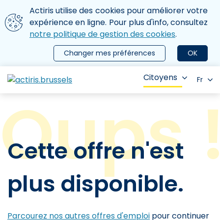
Aller au contenu principal
Nous utilisons des cookies
Actiris utilise des cookies pour améliorer votre
ermer le menu
expérience en ligne. Pour plus d'info, consultez
notre politique de gestion des cookies
.
Changer mes préférences
OK
Citoyens
Fr
Cette offre n'est
plus disponible.
Parcourez nos autres offres d'emploi
pour continuer