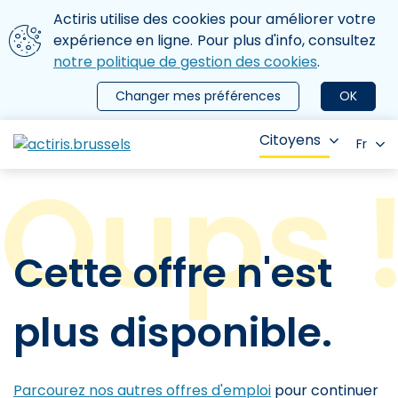
Aller au contenu principal
Nous utilisons des cookies
Actiris utilise des cookies pour améliorer votre
ermer le menu
expérience en ligne. Pour plus d'info, consultez
notre politique de gestion des cookies
.
Changer mes préférences
OK
Citoyens
Fr
Cette offre n'est
plus disponible.
Parcourez nos autres offres d'emploi
pour continuer