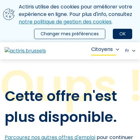
Aller au contenu principal
Nous utilisons des cookies
Actiris utilise des cookies pour améliorer votre
ermer le menu
expérience en ligne. Pour plus d'info, consultez
notre politique de gestion des cookies
.
Changer mes préférences
OK
Citoyens
Fr
Cette offre n'est
plus disponible.
Parcourez nos autres offres d'emploi
pour continuer