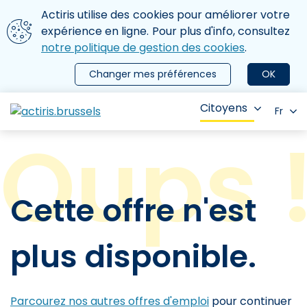
Aller au contenu principal
Nous utilisons des cookies
Actiris utilise des cookies pour améliorer votre
ermer le menu
expérience en ligne. Pour plus d'info, consultez
notre politique de gestion des cookies
.
Changer mes préférences
OK
Citoyens
Fr
Cette offre n'est
plus disponible.
Parcourez nos autres offres d'emploi
pour continuer