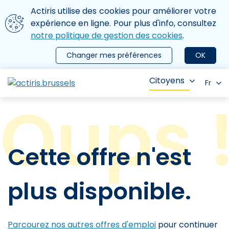
Aller au contenu principal
Nous utilisons des cookies
Actiris utilise des cookies pour améliorer votre
ermer le menu
expérience en ligne. Pour plus d'info, consultez
notre politique de gestion des cookies
.
Changer mes préférences
OK
Citoyens
Fr
Cette offre n'est
plus disponible.
Parcourez nos autres offres d'emploi
pour continuer