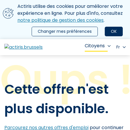
Aller au contenu principal
Nous utilisons des cookies
Actiris utilise des cookies pour améliorer votre
ermer le menu
expérience en ligne. Pour plus d'info, consultez
notre politique de gestion des cookies
.
Changer mes préférences
OK
Citoyens
Fr
Cette offre n'est
plus disponible.
Parcourez nos autres offres d'emploi
pour continuer