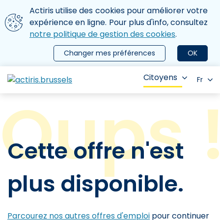
Aller au contenu principal
Nous utilisons des cookies
Actiris utilise des cookies pour améliorer votre
ermer le menu
expérience en ligne. Pour plus d'info, consultez
notre politique de gestion des cookies
.
Changer mes préférences
OK
Citoyens
Fr
Cette offre n'est
plus disponible.
Parcourez nos autres offres d'emploi
pour continuer