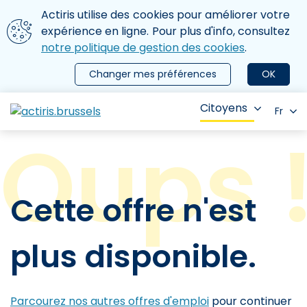
Aller au contenu principal
Nous utilisons des cookies
Actiris utilise des cookies pour améliorer votre
ermer le menu
expérience en ligne. Pour plus d'info, consultez
notre politique de gestion des cookies
.
Changer mes préférences
OK
Citoyens
Fr
Cette offre n'est
plus disponible.
Parcourez nos autres offres d'emploi
pour continuer