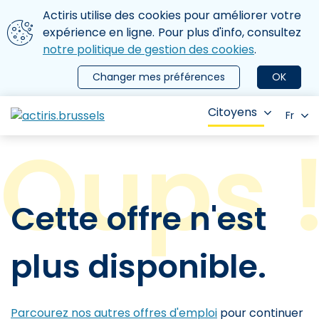
Aller au contenu principal
Nous utilisons des cookies
Actiris utilise des cookies pour améliorer votre
ermer le menu
expérience en ligne. Pour plus d'info, consultez
notre politique de gestion des cookies
.
Changer mes préférences
OK
Citoyens
Fr
Cette offre n'est
plus disponible.
Parcourez nos autres offres d'emploi
pour continuer