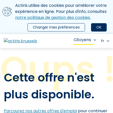
Aller au contenu principal
Nous utilisons des cookies
Actiris utilise des cookies pour améliorer votre
ermer le menu
expérience en ligne. Pour plus d'info, consultez
notre politique de gestion des cookies
.
Changer mes préférences
OK
Citoyens
Fr
Cette offre n'est
plus disponible.
Parcourez nos autres offres d'emploi
pour continuer