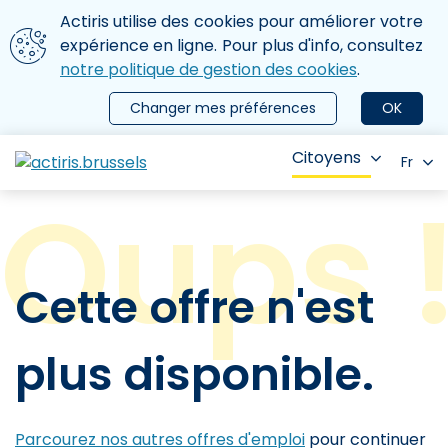
Aller au contenu principal
Nous utilisons des cookies
Actiris utilise des cookies pour améliorer votre
ermer le menu
expérience en ligne. Pour plus d'info, consultez
notre politique de gestion des cookies
.
Changer mes préférences
OK
Citoyens
Fr
Cette offre n'est
plus disponible.
Parcourez nos autres offres d'emploi
pour continuer