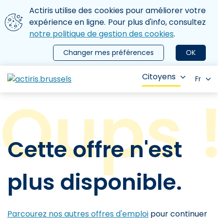
Aller au contenu principal
Nous utilisons des cookies
Actiris utilise des cookies pour améliorer votre
ermer le menu
expérience en ligne. Pour plus d'info, consultez
notre politique de gestion des cookies
.
Changer mes préférences
OK
Citoyens
Fr
Cette offre n'est
plus disponible.
Parcourez nos autres offres d'emploi
pour continuer