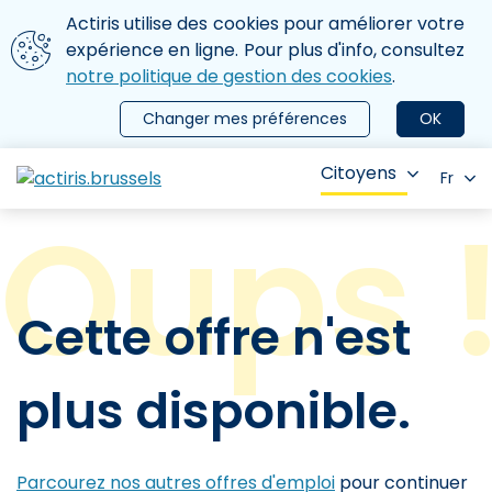
Aller au contenu principal
Nous utilisons des cookies
Actiris utilise des cookies pour améliorer votre
ermer le menu
expérience en ligne. Pour plus d'info, consultez
notre politique de gestion des cookies
.
Changer mes préférences
OK
Citoyens
Fr
Cette offre n'est
plus disponible.
Parcourez nos autres offres d'emploi
pour continuer