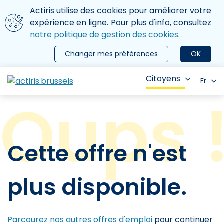
Aller au contenu principal
Nous utilisons des cookies
Actiris utilise des cookies pour améliorer votre
ermer le menu
expérience en ligne. Pour plus d'info, consultez
notre politique de gestion des cookies
.
Changer mes préférences
OK
Citoyens
Fr
Cette offre n'est
plus disponible.
Parcourez nos autres offres d'emploi
pour continuer