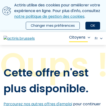
Aller au contenu principal
Nous utilisons des cookies
Actiris utilise des cookies pour améliorer votre
ermer le menu
expérience en ligne. Pour plus d'info, consultez
notre politique de gestion des cookies
.
Changer mes préférences
OK
Citoyens
Fr
Cette offre n'est
plus disponible.
Parcourez nos autres offres d'emploi
pour continuer