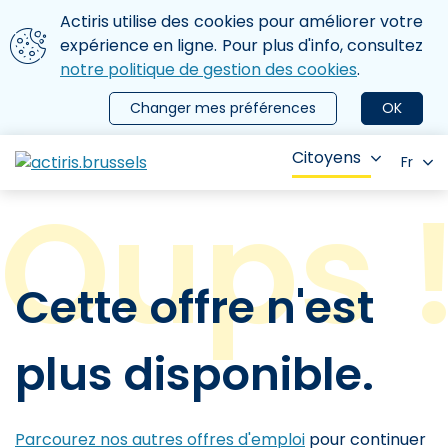
Aller au contenu principal
Nous utilisons des cookies
Actiris utilise des cookies pour améliorer votre
ermer le menu
expérience en ligne. Pour plus d'info, consultez
notre politique de gestion des cookies
.
Changer mes préférences
OK
Citoyens
Fr
Cette offre n'est
plus disponible.
Parcourez nos autres offres d'emploi
pour continuer