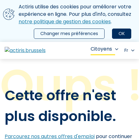
Aller au contenu principal
Nous utilisons des cookies
Actiris utilise des cookies pour améliorer votre
ermer le menu
expérience en ligne. Pour plus d'info, consultez
notre politique de gestion des cookies
.
Changer mes préférences
OK
Citoyens
Fr
Cette offre n'est
plus disponible.
Parcourez nos autres offres d'emploi
pour continuer