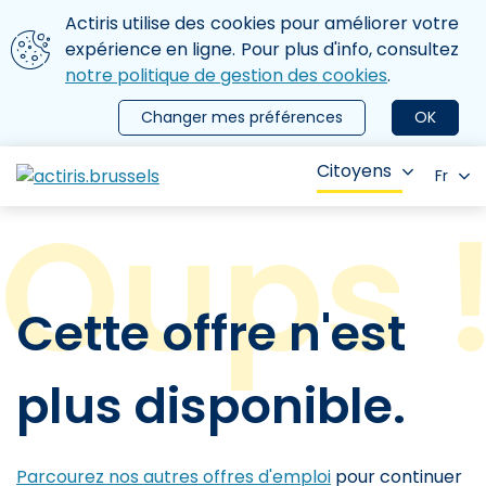
Aller au contenu principal
Nous utilisons des cookies
Actiris utilise des cookies pour améliorer votre
ermer le menu
expérience en ligne. Pour plus d'info, consultez
notre politique de gestion des cookies
.
Changer mes préférences
OK
Citoyens
Fr
Cette offre n'est
plus disponible.
Parcourez nos autres offres d'emploi
pour continuer